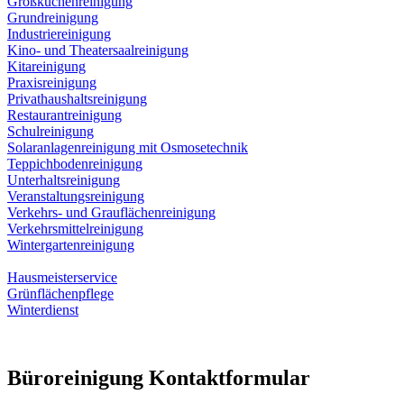
Großküchenreinigung
Grundreinigung
Industriereinigung
Kino- und Theatersaalreinigung
Kitareinigung
Praxisreinigung
Privathaushaltsreinigung
Restaurantreinigung
Schulreinigung
Solaranlagenreinigung mit Osmosetechnik
Teppichbodenreinigung
Unterhaltsreinigung
Veranstaltungsreinigung
Verkehrs- und Grauflächenreinigung
Verkehrsmittelreinigung
Wintergartenreinigung
Hausmeisterservice
Grünflächenpflege
Winterdienst
Büroreinigung Kontaktformular