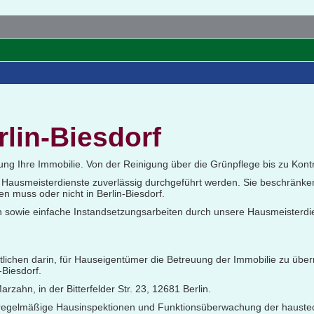
lin-Biesdorf
ung Ihre Immobilie. Von der Reinigung über die Grünpflege bis zu Kont
re Hausmeisterdienste zuverlässig durchgeführt werden. Sie beschränke
 muss oder nicht in Berlin-Biesdorf.
n sowie einfache Instandsetzungsarbeiten durch unsere Hausmeisterdie
ichen darin, für Hauseigentümer die Betreuung der Immobilie zu übern
-Biesdorf.
ahn, in der Bitterfelder Str. 23, 12681 Berlin.
 regelmäßige Hausinspektionen und Funktionsüberwachung der haustec