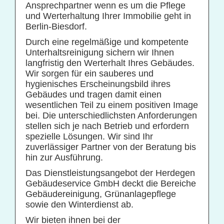
Ansprechpartner wenn es um die Pflege
Praxisreinigung
und Werterhaltung Ihrer Immobilie geht in
Berlin-Biesdorf.
Privathaushaltsreinigung
Durch eine regelmäßige und kompetente
Restaurantreinigung
Unterhaltsreinigung sichern wir Ihnen
Schulreinigung
langfristig den Werterhalt Ihres Gebäudes.
Wir sorgen für ein sauberes und
Solaranlagenreinigung mit Osmosetechnik
hygienisches Erscheinungsbild ihres
Gebäudes und tragen damit einen
Teppichbodenreinigung
wesentlichen Teil zu einem positiven Image
Unterhaltsreinigung
bei. Die unterschiedlichsten Anforderungen
stellen sich je nach Betrieb und erfordern
Veranstaltungsreinigung
spezielle Lösungen. Wir sind Ihr
Verkehrs- und Grauflächenreinigung
zuverlässiger Partner von der Beratung bis
hin zur Ausführung.
Verkehrsmittelreinigung
Das Dienstleistungsangebot der Herdegen
Gebäudeservice GmbH deckt die Bereiche
Hausmeisterservice
Gebäudereinigung, Grünanlagepflege
sowie den Winterdienst ab.
Grünflächenpflege
Wir bieten ihnen bei der
Winterdienst