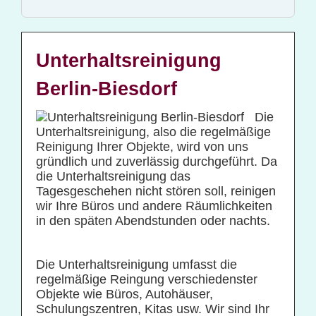
Glas- und Gebäudereinigung
Baucontainerreinigung
Baureinigung
Unterhaltsreinigung
Büroreinigung
Berlin-Biesdorf
Centerreinigung
Die
Fassadenreinigung und Denkmalpflege
Unterhaltsreinigung, also die regelmäßige
Reinigung Ihrer Objekte, wird von uns
Fensterreinigung
gründlich und zuverlässig durchgeführt. Da
Fitnessstudioreinigung
die Unterhaltsreinigung das
Tagesgeschehen nicht stören soll, reinigen
Glas- und Glasfassadenreinigung
wir Ihre Büros und andere Räumlichkeiten
Großküchenreinigung
in den späten Abendstunden oder nachts.
Grundreinigung
Die Unterhaltsreinigung umfasst die
Industriereinigung
regelmäßige Reingung verschiedenster
Kino- und Theatersaalreinigung
Objekte wie Büros, Autohäuser,
Schulungszentren, Kitas usw. Wir sind Ihr
Kitareinigung