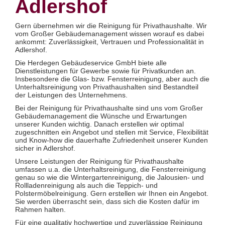
Adlershof
Glas- und Glasfassadenreinigung
Großküchenreinigung
Grundreinigung
Gern übernehmen wir die Reinigung für Privathaushalte. Wir
Industriereinigung
vom Großer Gebäudemanagement wissen worauf es dabei
Kino- und Theatersaalreinigung
ankommt: Zuverlässigkeit, Vertrauen und Professionalität in
Kitareinigung
Adlershof.
Praxisreinigung
Privathaushaltsreinigung
Die Herdegen Gebäudeservice GmbH biete alle
Restaurantreinigung
Dienstleistungen für Gewerbe sowie für Privatkunden an.
Schulreinigung
Insbesondere die Glas- bzw. Fensterreinigung, aber auch die
Solaranlagenreinigung mit Osmosetechnik
Unterhaltsreinigung von Privathaushalten sind Bestandteil
Teppichbodenreinigung
der Leistungen des Unternehmens.
Unterhaltsreinigung
Bei der Reinigung für Privathaushalte sind uns vom Großer
Veranstaltungsreinigung
Gebäudemanagement die Wünsche und Erwartungen
Verkehrs- und Grauflächenreinigung
unserer Kunden wichtig. Danach erstellen wir optimal
Verkehrsmittelreinigung
zugeschnitten ein Angebot und stellen mit Service, Flexibilität
und Know-how die dauerhafte Zufriedenheit unserer Kunden
Hausmeisterservice
sicher in Adlershof.
Grünflächenpflege
Winterdienst
Unsere Leistungen der Reinigung für Privathaushalte
umfassen u.a. die Unterhaltsreinigung, die Fensterreinigung
genau so wie die Wintergartenreinigung, die Jalousien- und
Rollladenreinigung als auch die Teppich- und
Polstermöbelreinigung. Gern erstellen wir Ihnen ein Angebot.
Sie werden überrascht sein, dass sich die Kosten dafür im
Rahmen halten.
Für eine qualitativ hochwertige und zuverlässige Reinigung