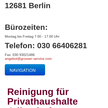
12681 Berlin
Bürozeiten:
Montag bis Freitag 7.00 - 17.00 Uhr
Telefon: 030 66406281
Fax: 030 93021486
angebot@grosser-service.com
NAVIGATION
Glas- und Gebäudereinigung
Baucontainerreinigung
Baureinigung
Reinigung für
Büroreinigung
Centerreinigung
Privathaushalte
Fassadenreinigung und Denkmalpflege
Fensterreinigung
Fitnessstudioreinigung