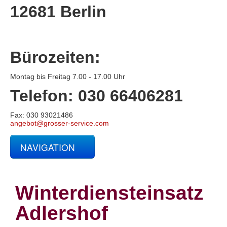
12681 Berlin
Bürozeiten:
Montag bis Freitag 7.00 - 17.00 Uhr
Telefon: 030 66406281
Fax: 030 93021486
angebot@grosser-service.com
NAVIGATION
Glas- und Gebäudereinigung
Baucontainerreinigung
Baureinigung
Winterdiensteinsatz
Büroreinigung
Centerreinigung
Adlershof
Fassadenreinigung und Denkmalpflege
Fensterreinigung
Fitnessstudioreinigung