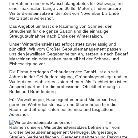
Glas- und Glasfassadenreinigung
Im Rahmen unseres Pauschalangebotes für Gehwege, mit
Großküchenreinigung
einer maximalen Länge von 30 lfd. Metern, finden unsere
Grundreinigung
Winterdiensteinsätze in der Zeit von November bis Ende
Industriereinigung
März statt in Adlershof.
Kino- und Theatersaalreinigung
Das Angebot umfasst die Räumung von Schnee, den
Kitareinigung
Streudienst für die ganze Saison und die einmalige
Praxisreinigung
Streugutaufnahme nach Ende der Wintersaison.
Privathaushaltsreinigung
Restaurantreinigung
Unser Winterdiensteinsatz erfolgt stets zuverlässig und
Schulreinigung
pünktlich. Wir vom Großer Gebäudemanagement passen
Solaranlagenreinigung mit Osmosetechnik
uns den jeweiligen Gegebenheiten an, setzen je nach Bedarf
Teppichbodenreinigung
Maschinen ein oder gehen manuell bei der Schnee- und
Unterhaltsreinigung
Eisbeseitigung vor.
Veranstaltungsreinigung
Die Firma Herdegen Gebäudeservice GmbH, ist ein seit
Verkehrs- und Grauflächenreinigung
Jahren in der Gebäudereinigung, Grünanlagenpflege und im
Verkehrsmittelreinigung
Winterdienst etabliertes Unternehmen. Als Fachbetrieb ist es
Ansprechpartner für die professionell Objektbetreuung in
Hausmeisterservice
Berlin und Brandenburg.
Grünflächenpflege
Winterdienst
Für Verwaltungen, Hauseigentümer und Mieter sind wir
gerne im Winterdiensteinsatz und übernehmen hier die
Räum- und Streupflichten bei Schnee und Eisglätte in
Adlershof.
Im
Rahmen unseres Winterdiensteinsatzes befreien wir vom
Großer Gebäudemanagement Gehwege, Bürgersteige,
Straßen, Verkehrsflächen, Garagenzufahrten und Parkplätze