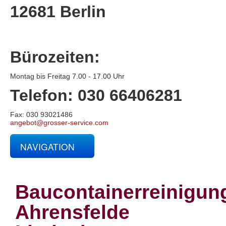
12681 Berlin
Bürozeiten:
Montag bis Freitag 7.00 - 17.00 Uhr
Telefon: 030 66406281
Fax: 030 93021486
angebot@grosser-service.com
NAVIGATION
Glas- und Gebäudereinigung
Baucontainerreinigung
Baureinigung
Baucontainerreinigun
Büroreinigung
Centerreinigung
Ahrensfelde
Fassadenreinigung und Denkmalpflege
Fensterreinigung
Fitnessstudioreinigung