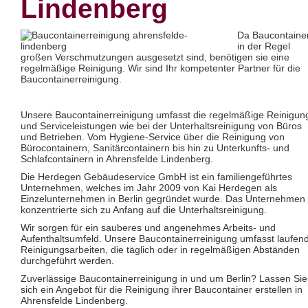
Lindenberg
Glas- und Glasfassadenreinigung
Großküchenreinigung
Grundreinigung
Da Baucontaine
Industriereinigung
in der Regel
Kino- und Theatersaalreinigung
großen Verschmutzungen ausgesetzt sind, benötigen sie eine
Kitareinigung
regelmäßige Reinigung. Wir sind Ihr kompetenter Partner für die
Praxisreinigung
Baucontainerreinigung.
Privathaushaltsreinigung
Restaurantreinigung
Schulreinigung
Unsere Baucontainerreinigung umfasst die regelmäßige Reinigun
Solaranlagenreinigung mit Osmosetechnik
und Serviceleistungen wie bei der Unterhaltsreinigung von Büros
Teppichbodenreinigung
und Betrieben. Vom Hygiene-Service über die Reinigung von
Unterhaltsreinigung
Bürocontainern, Sanitärcontainern bis hin zu Unterkunfts- und
Veranstaltungsreinigung
Schlafcontainern in Ahrensfelde Lindenberg.
Verkehrs- und Grauflächenreinigung
Verkehrsmittelreinigung
Die Herdegen Gebäudeservice GmbH ist ein familiengeführtes
Unternehmen, welches im Jahr 2009 von Kai Herdegen als
Hausmeisterservice
Einzelunternehmen in Berlin gegründet wurde. Das Unternehmen
Grünflächenpflege
konzentrierte sich zu Anfang auf die Unterhaltsreinigung.
Winterdienst
Wir sorgen für ein sauberes und angenehmes Arbeits- und
Aufenthaltsumfeld. Unsere Baucontainerreinigung umfasst laufen
Reinigungsarbeiten, die täglich oder in regelmäßigen Abständen
durchgeführt werden.
Zuverlässige Baucontainerreinigung in und um Berlin? Lassen Sie
sich ein Angebot für die Reinigung ihrer Baucontainer erstellen in
Ahrensfelde Lindenberg.