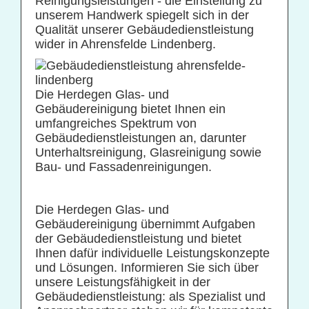
Reinigungsleistungen - die Einstellung zu
unserem Handwerk spiegelt sich in der
Praxisreinigung
Qualität unserer Gebäudedienstleistung
Privathaushaltsreinigung
wider in Ahrensfelde Lindenberg.
Restaurantreinigung
Schulreinigung
Die Herdegen Glas- und
Gebäudereinigung bietet Ihnen ein
Solaranlagenreinigung mit Osmosetechnik
umfangreiches Spektrum von
Teppichbodenreinigung
Gebäudedienstleistungen an, darunter
Unterhaltsreinigung, Glasreinigung sowie
Unterhaltsreinigung
Bau- und Fassadenreinigungen.
Veranstaltungsreinigung
Verkehrs- und Grauflächenreinigung
Die Herdegen Glas- und
Verkehrsmittelreinigung
Gebäudereinigung übernimmt Aufgaben
der Gebäudedienstleistung und bietet
Ihnen dafür individuelle Leistungskonzepte
Hausmeisterservice
und Lösungen. Informieren Sie sich über
unsere Leistungsfähigkeit in der
Grünflächenpflege
Gebäudedienstleistung: als Spezialist und
Winterdienst