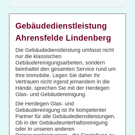
Glas- und Gebäudereinigung
Baucontainerreinigung
Baureinigung
Gebäudedienstleistung
Büroreinigung
Ahrensfelde Lindenberg
Centerreinigung
Die Gebäudedienstleistung umfasst nicht
Fassadenreinigung und Denkmalpflege
nur die klassischen
Gebäudereinigungsarbeiten, sondern
Fensterreinigung
beinhaltet den gesamten Service rund um
Fitnessstudioreinigung
Ihre Immobilie. Legen Sie daher Ihr
Vertrauen nicht irgend jemandem in die
Glas- und Glasfassadenreinigung
Hände, sprechen Sie mit der Herdegen
Großküchenreinigung
Glas- und Gebäudereinigung.
Grundreinigung
Die Herdegen Glas- und
Gebäudereinigung ist Ihr kompetenter
Industriereinigung
Partner für alle Gebäudedienstleistungen.
Ob in der Gebäudeunterhaltsreinigung
Kino- und Theatersaalreinigung
oder in unseren anderen
Kitareinigung