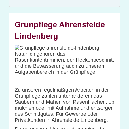
Glas- und Gebäudereinigung
Baucontainerreinigung
Baureinigung
Grünpflege Ahrensfelde
Büroreinigung
Lindenberg
Centerreinigung
Fassadenreinigung und Denkmalpflege
Natürlich gehören das
Rasenkantentrimmen, der Heckenbeschnitt
Fensterreinigung
und die Bewässerung auch zu unserem
Fitnessstudioreinigung
Aufgabenbereich in der Grünpflege.
Glas- und Glasfassadenreinigung
Großküchenreinigung
Zu unseren regelmäßigen Arbeiten in der
Grünpflege zählen unter anderem das
Grundreinigung
Säubern und Mähen von Rasenfllächen, ob
mulchen oder mit Aufnahme und entsorgen
Industriereinigung
des Schnittgutes. Für Gewerbe oder
Kino- und Theatersaalreinigung
Privatkunden in Ahrensfelde Lindenberg.
Kitareinigung