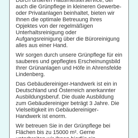
Durch unseren Hausmeisterservice, der
auch die Grünpflege in kleineren Gewerbe-
Praxisreinigung
oder Privatanlagen beinhaltet, bieten wir
Privathaushaltsreinigung
Ihnen die optimale Betreuung Ihres
Opjektes von der regelmäßigen
Restaurantreinigung
Unterhaltsreinigung oder
Schulreinigung
Aufgangsreinigung über die Büroreinigung
alles aus einer Hand.
Solaranlagenreinigung mit Osmosetechnik
Wir sorgen durch unsere Grünpflege für ein
Teppichbodenreinigung
sauberes und gepflegtes Erscheinungsbild
Ihrer Grünanlagen und Höfe in Ahrensfelde
Unterhaltsreinigung
Lindenberg.
Veranstaltungsreinigung
Das Gebäudereiniger-Handwerk ist ein in
Verkehrs- und Grauflächenreinigung
Deutschland und Österreich anerkannter
Ausbildungsberuf. Die duale Ausbildung
Verkehrsmittelreinigung
zum Gebäudereiniger beträgt 3 Jahre. Die
Vielseitigkeit im Gebäudereiniger-
Handwerk ist enorm.
Hausmeisterservice
Wir betreuen Sie in der Grünpflege bei
Grünflächenpflege
Flächen bis zu 15000 m². Gerne
Winterdienst