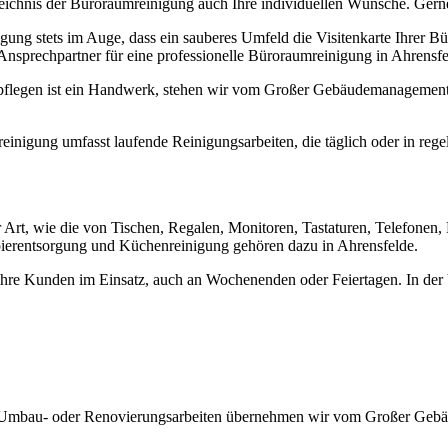
chnis der Büroraumreinigung auch Ihre individuellen Wünsche. Gerne
 stets im Auge, dass ein sauberes Umfeld die Visitenkarte Ihrer Bür
r Ansprechpartner für eine professionelle Büroraumreinigung in Ahrensfe
 pflegen ist ein Handwerk, stehen wir vom Großer Gebäudemanagement 
inigung umfasst laufende Reinigungsarbeiten, die täglich oder in reg
 Art, wie die von Tischen, Regalen, Monitoren, Tastaturen, Telefone
apierentsorgung und Küchenreinigung gehören dazu in Ahrensfelde.
re Kunden im Einsatz, auch an Wochenenden oder Feiertagen. In der 
h Umbau- oder Renovierungsarbeiten übernehmen wir vom Großer Gebäu