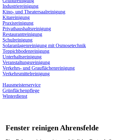
Grundreinigung
Industriereinigung
Kino- und Theatersaalreinigung
Kitareinigung
Praxisreinigung
Privathaushaltsreinigung
Restaurantreinigung
Schulreinigung
Solaranlagenreinigung mit Osmosetechnik
Teppichbodenreinigung
Unterhaltsreinigung
Veranstaltungsreinigung
Verkehrs- und Grauflächenreinigung
Verkehrsmittelreinigung
Hausmeisterservice
Grünflächenpflege
Winterdienst
Fenster reinigen Ahrensfelde