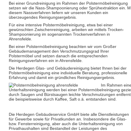
Glas- und Glasfassadenreinigung
Bei einer Grundreinigung im Rahmen der Polstermöbelreinigung
Großküchenreinigung
setzen wir die Nass-Shampoonierung oder Sprühextraktion ein. Mi
Grundreinigung
diesem Nassverfahren liefern wir unseren Kunden ein
Industriereinigung
überzeugendes Reinigungsergebnis.
Kino- und Theatersaalreinigung
Für eine intensive Polstermöbelreinigung, etwa bei einer
Kitareinigung
gewünschten Zwischenreinigung, arbeiten wir mittels Trocken-
Praxisreinigung
Shampoonierung im sogenannten Trockenverfahren in
Privathaushaltsreinigung
Ahrensfelde.
Restaurantreinigung
Schulreinigung
Bei einer Polstermöbelreinigung beachten wir vom Großer
Solaranlagenreinigung mit Osmosetechnik
Gebäudemanagement den Verschmutzungsgrad Ihrer
Teppichbodenreinigung
Polstermöbel und setzen danach die entsprechenden
Unterhaltsreinigung
Reinigungsverfahren ein in Ahrensfelde.
Veranstaltungsreinigung
Die Herdegen Glas- und Gebäudereinigung bietet Ihnen bei der
Verkehrs- und Grauflächenreinigung
Polstermöbelreinigung eine individuelle Beratung, professionelle
Verkehrsmittelreinigung
Erfahrung und damit ein gründliches Reinigungsergebnis.
Hausmeisterservice
Im Rahmen eine
Grünflächenpflege
Unterhaltsreinigung werden bei einer Polstermöbelreinigung gezie
Winterdienst
durch Saugen und Bürstsaugen leichte Verschmutzungen entfernt
die beispielsweise durch Kaffee, Saft o.ä. entstanden sind.
Die Herdegen Gebäudeservice GmbH biete alle Dienstleistungen
für Gewerbe sowie für Privatkunden an. Insbesondere die Glas-
bzw. Fensterreinigung, aber auch die Unterhaltsreinigung von
Privathaushalten sind Bestandteil der Leistungen des