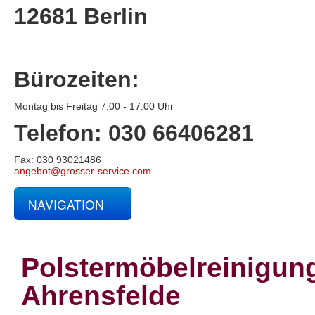
12681 Berlin
Bürozeiten:
Montag bis Freitag 7.00 - 17.00 Uhr
Telefon: 030 66406281
Fax: 030 93021486
angebot@grosser-service.com
NAVIGATION
Glas- und Gebäudereinigung
Baucontainerreinigung
Baureinigung
Polstermöbelreinigun
Büroreinigung
Centerreinigung
Ahrensfelde
Fassadenreinigung und Denkmalpflege
Fensterreinigung
Fitnessstudioreinigung