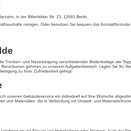
.
ahn, in der Bitterfelder Str. 23, 12681 Berlin.
athaushalte reinigen. Oder benutzen Sie bequem das Kontaktformular.
lde
die Trocken- und Nassreinigung verschiedenster Bodenbeläge wie Tepp
ren Büroräumen gehören zu unserem Aufgabenbereich. Legen Sie Ihr Ve
einigung zu Ihrer Zufriedenheit gelingt.
e
urch unseren Gebäudeservice ein individuell auf Ihre Wünsche abgestim
n und Materialien, die in Verbindung mit Umwelt- und Materialschone
erledigen wir mit Einsatz von Hebebühnen oder Steigern. Auch der Ei