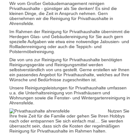
Glas- und Glasfassadenreinigung
Wir vom Großer Gebäudemanagement reinigen
Großküchenreinigung
Privathaushalte - günstiger als Sie denken! Es sind die
Grundreinigung
kleinen Dinge, die Zeit in Anspruch nehmen. Gern
Industriereinigung
übernehmen wir die Reinigung für Privathaushalte in
Kino- und Theatersaalreinigung
Ahrensfelde.
Kitareinigung
Im Rahmen der Reinigung für Privathaushalte übernimmt die
Praxisreinigung
Herdegen Glas- und Gebäudereinigung für Sie auch gern
Privathaushaltsreinigung
spezielle Aufgaben wie etwa eine notwendige Jalousien- und
Restaurantreinigung
Rollladenreinigung oder auch die Teppich- und
Schulreinigung
Polstermöbelreinigung.
Solaranlagenreinigung mit Osmosetechnik
Teppichbodenreinigung
Die von uns zur Reinigung für Privathaushalte benötigten
Unterhaltsreinigung
Reinigungsgeräte und Reinigungsmittel werden
Veranstaltungsreinigung
selbstverständlich von uns gestellt. Gerne erstellen wir Ihnen
Verkehrs- und Grauflächenreinigung
ein passendes Angebot für Privathaushalte, welches auf Ihre
Verkehrsmittelreinigung
Wünsche und Bedürfnisse zugeschnitten ist.
Unsere Reinigungsleistungen für Privathaushalte umfassen
Hausmeisterservice
u.a. die Unterhaltsreinigung von Privathäusern und
Grünflächenpflege
Wohnungen sowie die Fenster- und Wintergartenreinigung in
Winterdienst
Ahrensfelde.
Nutzen Sie
Ihre freie Zeit für die Familie oder gehen Sie Ihren Hobbys
nach oder entspannen Sie sich einfach mal.... Sie werden
überrascht sein, dass sich die Kosten der regelmäßigen
Reinigung für Privathaushalte im Rahmen halten.