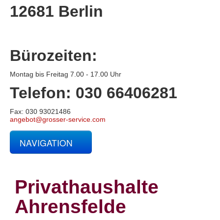
12681 Berlin
Bürozeiten:
Montag bis Freitag 7.00 - 17.00 Uhr
Telefon: 030 66406281
Fax: 030 93021486
angebot@grosser-service.com
NAVIGATION
Glas- und Gebäudereinigung
Baucontainerreinigung
Baureinigung
Privathaushalte
Büroreinigung
Centerreinigung
Ahrensfelde
Fassadenreinigung und Denkmalpflege
Fensterreinigung
Fitnessstudioreinigung