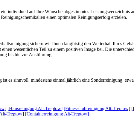
 ein individuell auf Ihre Wünsche abgestimmtes Leistungsverzeichnis 
 Reinigungschemikalien einen optimalen Reinigungserfolg erzielen.
altsreinigung sichern wir Ihnen langfristig den Werterhalt Ihres Geb
einen wesentlichen Teil zu einem positiven Image bei. Die unterschiedl
tung bis hin zur Ausführung.
 ist es sinnvoll, mindestens einmal jährlich eine Sonderreinigung, et
tow]
[Hausreinigung Alt-Treptow]
[Fitnessclubreinigung Alt-Treptow]
[
Alt-Treptow]
[Containerreinigung Alt-Treptow]