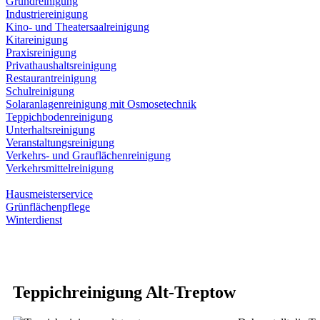
Grundreinigung
Industriereinigung
Kino- und Theatersaalreinigung
Kitareinigung
Praxisreinigung
Privathaushaltsreinigung
Restaurantreinigung
Schulreinigung
Solaranlagenreinigung mit Osmosetechnik
Teppichbodenreinigung
Unterhaltsreinigung
Veranstaltungsreinigung
Verkehrs- und Grauflächenreinigung
Verkehrsmittelreinigung
Hausmeisterservice
Grünflächenpflege
Winterdienst
Teppichreinigung Alt-Treptow