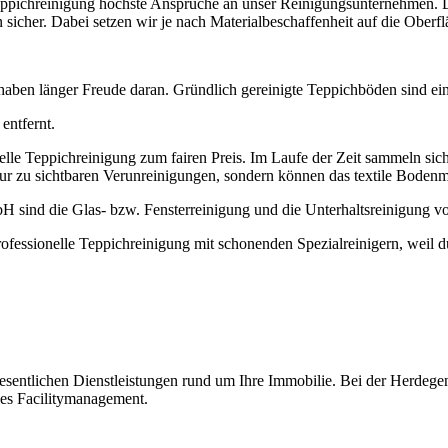
Teppichreinigung höchste Ansprüche an unser Reinigungsunternehmen. 
 sicher. Dabei setzen wir je nach Materialbeschaffenheit auf die Oberf
 haben länger Freude daran. Gründlich gereinigte Teppichböden sind ei
entfernt.
elle Teppichreinigung zum fairen Preis. Im Laufe der Zeit sammeln si
 nur zu sichtbaren Verunreinigungen, sondern können das textile Bodenma
 sind die Glas- bzw. Fensterreinigung und die Unterhaltsreinigung vo
professionelle Teppichreinigung mit schonenden Spezialreinigern, weil 
wesentlichen Dienstleistungen rund um Ihre Immobilie. Bei der Herdegen
lles Facilitymanagement.