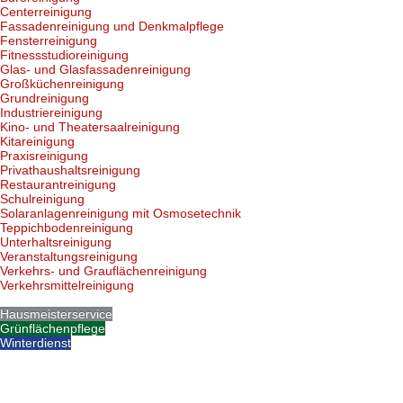
Centerreinigung
Fassadenreinigung und Denkmalpflege
Fensterreinigung
Fitnessstudioreinigung
Glas- und Glasfassadenreinigung
Großküchenreinigung
Grundreinigung
Industriereinigung
Kino- und Theatersaalreinigung
Kitareinigung
Praxisreinigung
Privathaushaltsreinigung
Restaurantreinigung
Schulreinigung
Solaranlagenreinigung mit Osmosetechnik
Teppichbodenreinigung
Unterhaltsreinigung
Veranstaltungsreinigung
Verkehrs- und Grauflächenreinigung
Verkehrsmittelreinigung
Hausmeisterservice
Grünflächenpflege
Winterdienst