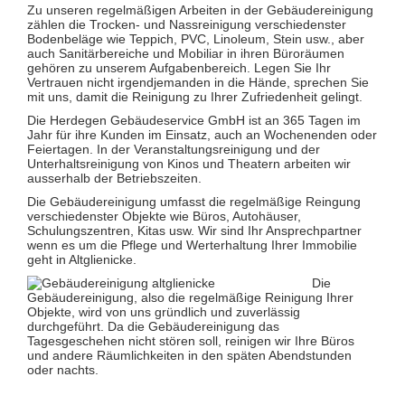
Glas- und Glasfassadenreinigung
Zu unseren regelmäßigen Arbeiten in der Gebäudereinigung
Großküchenreinigung
zählen die Trocken- und Nassreinigung verschiedenster
Grundreinigung
Bodenbeläge wie Teppich, PVC, Linoleum, Stein usw., aber
Industriereinigung
auch Sanitärbereiche und Mobiliar in ihren Büroräumen
Kino- und Theatersaalreinigung
gehören zu unserem Aufgabenbereich. Legen Sie Ihr
Kitareinigung
Vertrauen nicht irgendjemanden in die Hände, sprechen Sie
Praxisreinigung
mit uns, damit die Reinigung zu Ihrer Zufriedenheit gelingt.
Privathaushaltsreinigung
Die Herdegen Gebäudeservice GmbH ist an 365 Tagen im
Restaurantreinigung
Jahr für ihre Kunden im Einsatz, auch an Wochenenden oder
Schulreinigung
Feiertagen. In der Veranstaltungsreinigung und der
Solaranlagenreinigung mit Osmosetechnik
Unterhaltsreinigung von Kinos und Theatern arbeiten wir
Teppichbodenreinigung
ausserhalb der Betriebszeiten.
Unterhaltsreinigung
Veranstaltungsreinigung
Die Gebäudereinigung umfasst die regelmäßige Reingung
Verkehrs- und Grauflächenreinigung
verschiedenster Objekte wie Büros, Autohäuser,
Verkehrsmittelreinigung
Schulungszentren, Kitas usw. Wir sind Ihr Ansprechpartner
wenn es um die Pflege und Werterhaltung Ihrer Immobilie
Hausmeisterservice
geht in Altglienicke.
Grünflächenpflege
Die
Winterdienst
Gebäudereinigung, also die regelmäßige Reinigung Ihrer
Objekte, wird von uns gründlich und zuverlässig
durchgeführt. Da die Gebäudereinigung das
Tagesgeschehen nicht stören soll, reinigen wir Ihre Büros
und andere Räumlichkeiten in den späten Abendstunden
oder nachts.