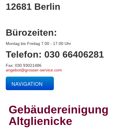
12681 Berlin
Bürozeiten:
Montag bis Freitag 7.00 - 17.00 Uhr
Telefon: 030 66406281
Fax: 030 93021486
angebot@grosser-service.com
NAVIGATION
Glas- und Gebäudereinigung
Baucontainerreinigung
Baureinigung
Gebäudereinigung
Büroreinigung
Centerreinigung
Altglienicke
Fassadenreinigung und Denkmalpflege
Fensterreinigung
Fitnessstudioreinigung