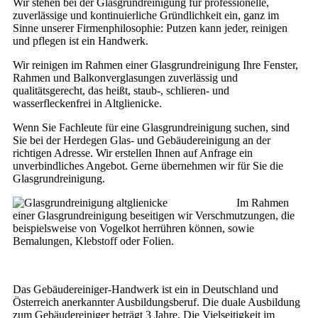
Wir stehen bei der Glasgrundreinigung für professionelle,
zuverlässige und kontinuierliche Gründlichkeit ein, ganz im
Sinne unserer Firmenphilosophie: Putzen kann jeder, reinigen
und pflegen ist ein Handwerk.
Wir reinigen im Rahmen einer Glasgrundreinigung Ihre Fenster,
Rahmen und Balkonverglasungen zuverlässig und
qualitätsgerecht, das heißt, staub-, schlieren- und
wasserfleckenfrei in Altglienicke.
Wenn Sie Fachleute für eine Glasgrundreinigung suchen, sind
Sie bei der Herdegen Glas- und Gebäudereinigung an der
richtigen Adresse. Wir erstellen Ihnen auf Anfrage ein
unverbindliches Angebot. Gerne übernehmen wir für Sie die
Glasgrundreinigung.
Im Rahmen
einer Glasgrundreinigung beseitigen wir Verschmutzungen, die
beispielsweise von Vogelkot herrühren können, sowie
Bemalungen, Klebstoff oder Folien.
Das Gebäudereiniger-Handwerk ist ein in Deutschland und
Österreich anerkannter Ausbildungsberuf. Die duale Ausbildung
zum Gebäudereiniger beträgt 3 Jahre. Die Vielseitigkeit im