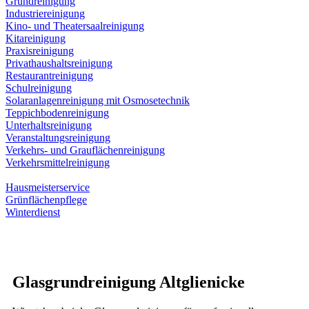
Grundreinigung
Industriereinigung
Kino- und Theatersaalreinigung
Kitareinigung
Praxisreinigung
Privathaushaltsreinigung
Restaurantreinigung
Schulreinigung
Solaranlagenreinigung mit Osmosetechnik
Teppichbodenreinigung
Unterhaltsreinigung
Veranstaltungsreinigung
Verkehrs- und Grauflächenreinigung
Verkehrsmittelreinigung
Hausmeisterservice
Grünflächenpflege
Winterdienst
Glasgrundreinigung Altglienicke