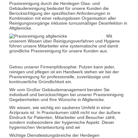
Glas- und Glasfassadenreinigung
Praxisreinigung durch die Herdegen Glas- und
Großküchenreinigung
Gebäudereinigung bedeutet für unsere Kunden die
Grundreinigung
Berücksichtigung der spezifischen Anforderungen in
Industriereinigung
Kombination mit einer reibungslosen Organisation aller
Kino- und Theatersaalreinigung
Reinigungsvorgänge inklusive turnusmäßiger Desinfektion in
Kitareinigung
Altglienicke.
Praxisreinigung
Mit
Privathaushaltsreinigung
unserem Wissen über Reinigungsverfahren und Hygiene
Restaurantreinigung
führen unsere Mitarbeiter eine systematische und damit
Schulreinigung
gründliche Praxisreinigung für unsere Kunden aus.
Solaranlagenreinigung mit Osmosetechnik
Teppichbodenreinigung
Unterhaltsreinigung
Getreu unserer Firmenphilosophie: Putzen kann jeder,
Veranstaltungsreinigung
reinigen und pflegen ist ein Handwerk stehen wir bei der
Verkehrs- und Grauflächenreinigung
Praxisreinigung für professionelle, zuverlässige und
Verkehrsmittelreinigung
kontinuierliche Gründlichkeit ein.
Hausmeisterservice
Wir vom Großer Gebäudemanagement beraten Sie
Grünflächenpflege
individuell und berücksichtigen bei unserer Praxisreinigung
Winterdienst
Gegebenheiten und Ihre Wünsche in Altglienicke.
Wir wissen, wie wichtig ein sauberes Umfeld in einer
Arztpraxis ist. In Praxisräumen zählt nicht nur der äußere
Eindruck für Patienten, Mitarbeiter und Besucher zählt,
sondern insbesondere der hygienische Aspekt. Dieser
hygienischen Verantwortung sind wir
Wichtige Dienstleistungsbreiche der Herdegen