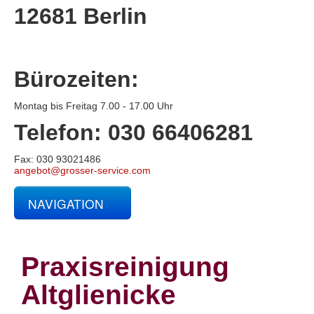
12681 Berlin
Bürozeiten:
Montag bis Freitag 7.00 - 17.00 Uhr
Telefon: 030 66406281
Fax: 030 93021486
angebot@grosser-service.com
NAVIGATION
Glas- und Gebäudereinigung
Baucontainerreinigung
Baureinigung
Praxisreinigung
Büroreinigung
Centerreinigung
Altglienicke
Fassadenreinigung und Denkmalpflege
Fensterreinigung
Fitnessstudioreinigung