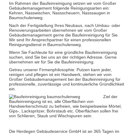
Glas- und Glasfassadenreinigung
Im Rahmen der Baufeinreinigung setzen wir vom Großer
Großküchenreinigung
Gebäudemanagement folgende Reinigungsarten ein:
Grundreinigung
Kehren, Nasswischen, Nassscheuern, Nasssaugen in
Industriereinigung
Baumschulenweg.
Kino- und Theatersaalreinigung
Nach der Fertigstellung Ihres Neubaus, nach Umbau- oder
Kitareinigung
Renovierungsarbeiten übernehmen wir vom Großer
Praxisreinigung
Gebäudemanagement gerne die Baufeinreinigung für Sie.
Privathaushaltsreinigung
Wir sind Ihr Ansprechpartner für einen professionellen
Restaurantreinigung
Reinigungsdienst in Baumschulenweg.
Schulreinigung
Solaranlagenreinigung mit Osmosetechnik
Wenn Sie Fachleute für eine gründliche Baufeinreinigung
Teppichbodenreinigung
suchen, sind Sie bei uns an der richtigen Adresse. Gerne
Unterhaltsreinigung
übernehmen wir für Sie die Baufeinreinigung.
Veranstaltungsreinigung
Getreu unserer Firmenphilosophie: Putzen kann jeder,
Verkehrs- und Grauflächenreinigung
reinigen und pflegen ist ein Handwerk, stehen wir vom
Verkehrsmittelreinigung
Großer Gebäudemanagement bei der Baufeinreinigung für
professionelle, zuverlässige und kontinuierliche Gründlichkeit
Hausmeisterservice
ein.
Grünflächenpflege
Winterdienst
Ziel der
Baufeinreinigung ist es, alle Oberflächen von
Handwerkerschmutz zu befreien, wie beispielsweise Mörtel,
Gips-, Lackspritzer, Bohrstaub etc. Oberflächen sollen frei
von Schlieren, Staub und Wischspuren sein.
Die Herdegen Gebäudeservice GmbH ist an 365 Tagen im