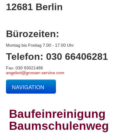
12681 Berlin
Bürozeiten:
Montag bis Freitag 7.00 - 17.00 Uhr
Telefon: 030 66406281
Fax: 030 93021486
angebot@grosser-service.com
NAVIGATION
Glas- und Gebäudereinigung
Baucontainerreinigung
Baureinigung
Baufeinreinigung
Büroreinigung
Centerreinigung
Baumschulenweg
Fassadenreinigung und Denkmalpflege
Fensterreinigung
Fitnessstudioreinigung