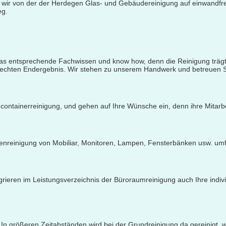
n wir von der der Herdegen Glas- und Gebäudereinigung auf einwandfre
eg.
as entsprechende Fachwissen und know how, denn die Reinigung trägt 
gerechten Endergebnis. Wir stehen zu unserem Handwerk und betreuen 
containerreinigung, und gehen auf Ihre Wünsche ein, denn ihre Mitarbei
enreinigung von Mobiliar, Monitoren, Lampen, Fensterbänken usw. um
ren im Leistungsverzeichnis der Büroraumreinigung auch Ihre indivi
. In größeren Zeitabständen wird bei der Grundreinigung da gereinigt