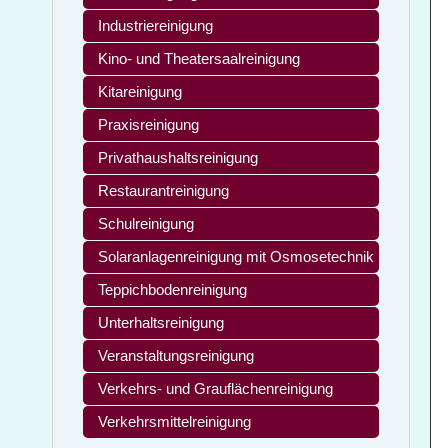
Industriereinigung
Kino- und Theatersaalreinigung
Kitareinigung
Praxisreinigung
Privathaushaltsreinigung
Restaurantreinigung
Schulreinigung
Solaranlagenreinigung mit Osmosetechnik
Teppichbodenreinigung
Unterhaltsreinigung
Veranstaltungsreinigung
Verkehrs- und Grauflächenreinigung
Verkehrsmittelreinigung