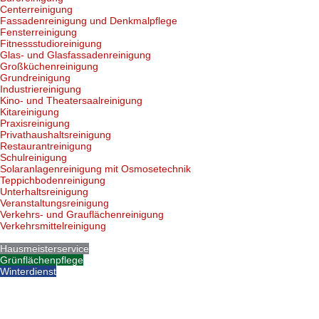
Centerreinigung
Fassadenreinigung und Denkmalpflege
Fensterreinigung
Fitnessstudioreinigung
Glas- und Glasfassadenreinigung
Großküchenreinigung
Grundreinigung
Industriereinigung
Kino- und Theatersaalreinigung
Kitareinigung
Praxisreinigung
Privathaushaltsreinigung
Restaurantreinigung
Schulreinigung
Solaranlagenreinigung mit Osmosetechnik
Teppichbodenreinigung
Unterhaltsreinigung
Veranstaltungsreinigung
Verkehrs- und Grauflächenreinigung
Verkehrsmittelreinigung
Hausmeisterservice
Grünflächenpflege
Winterdienst