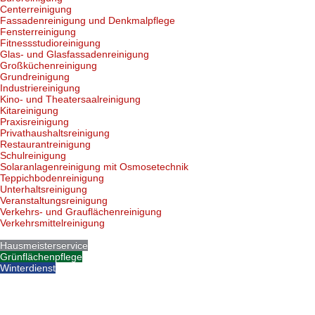
Centerreinigung
Fassadenreinigung und Denkmalpflege
Fensterreinigung
Fitnessstudioreinigung
Glas- und Glasfassadenreinigung
Großküchenreinigung
Grundreinigung
Industriereinigung
Kino- und Theatersaalreinigung
Kitareinigung
Praxisreinigung
Privathaushaltsreinigung
Restaurantreinigung
Schulreinigung
Solaranlagenreinigung mit Osmosetechnik
Teppichbodenreinigung
Unterhaltsreinigung
Veranstaltungsreinigung
Verkehrs- und Grauflächenreinigung
Verkehrsmittelreinigung
Hausmeisterservice
Grünflächenpflege
Winterdienst