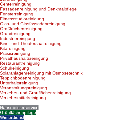
Centerreinigung
Fassadenreinigung und Denkmalpflege
Fensterreinigung
Fitnessstudioreinigung
Glas- und Glasfassadenreinigung
Großküchenreinigung
Grundreinigung
Industriereinigung
Kino- und Theatersaalreinigung
Kitareinigung
Praxisreinigung
Privathaushaltsreinigung
Restaurantreinigung
Schulreinigung
Solaranlagenreinigung mit Osmosetechnik
Teppichbodenreinigung
Unterhaltsreinigung
Veranstaltungsreinigung
Verkehrs- und Grauflächenreinigung
Verkehrsmittelreinigung
Hausmeisterservice
Grünflächenpflege
Winterdienst