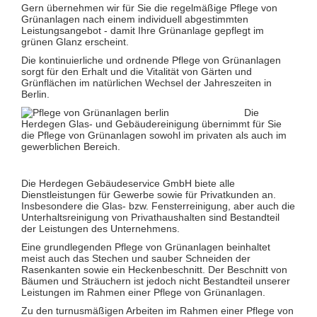
Glas- und Glasfassadenreinigung
Gern übernehmen wir für Sie die regelmäßige Pflege von
Großküchenreinigung
Grünanlagen nach einem individuell abgestimmten
Grundreinigung
Leistungsangebot - damit Ihre Grünanlage gepflegt im
Industriereinigung
grünen Glanz erscheint.
Kino- und Theatersaalreinigung
Die kontinuierliche und ordnende Pflege von Grünanlagen
Kitareinigung
sorgt für den Erhalt und die Vitalität von Gärten und
Praxisreinigung
Grünflächen im natürlichen Wechsel der Jahreszeiten in
Privathaushaltsreinigung
Berlin.
Restaurantreinigung
Schulreinigung
Die
Solaranlagenreinigung mit Osmosetechnik
Herdegen Glas- und Gebäudereinigung übernimmt für Sie
Teppichbodenreinigung
die Pflege von Grünanlagen sowohl im privaten als auch im
Unterhaltsreinigung
gewerblichen Bereich.
Veranstaltungsreinigung
Verkehrs- und Grauflächenreinigung
Verkehrsmittelreinigung
Die Herdegen Gebäudeservice GmbH biete alle
Dienstleistungen für Gewerbe sowie für Privatkunden an.
Hausmeisterservice
Insbesondere die Glas- bzw. Fensterreinigung, aber auch die
Grünflächenpflege
Unterhaltsreinigung von Privathaushalten sind Bestandteil
Winterdienst
der Leistungen des Unternehmens.
Eine grundlegenden Pflege von Grünanlagen beinhaltet
meist auch das Stechen und sauber Schneiden der
Rasenkanten sowie ein Heckenbeschnitt. Der Beschnitt von
Bäumen und Sträuchern ist jedoch nicht Bestandteil unserer
Leistungen im Rahmen einer Pflege von Grünanlagen.
Zu den turnusmäßigen Arbeiten im Rahmen einer Pflege von