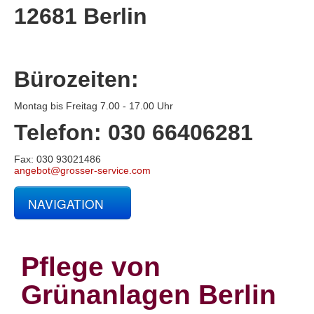
12681 Berlin
Bürozeiten:
Montag bis Freitag 7.00 - 17.00 Uhr
Telefon: 030 66406281
Fax: 030 93021486
angebot@grosser-service.com
NAVIGATION
Glas- und Gebäudereinigung
Baucontainerreinigung
Baureinigung
Pflege von
Büroreinigung
Centerreinigung
Grünanlagen Berlin
Fassadenreinigung und Denkmalpflege
Fensterreinigung
Fitnessstudioreinigung