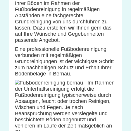
Ihrer Böden im Rahmen der
Praxisreinigung
Fußbodenreinigung in regelmäßigen
Abständen eine fachgerechte
Privathaushaltsreinigung
Grundreinigung von uns durchführen zu
Restaurantreinigung
lassen. Dazu erstellen wir Ihnen gern das
auf Ihre Wünsche und Gegebenheiten
Schulreinigung
passende Angebot.
Solaranlagenreinigung mit Osmosetechnik
Eine professionelle Fußbodenreinigung
verbunden mit regelmäßigen
Teppichbodenreinigung
Grundreinigungen ist der wichtigste Schritt
Unterhaltsreinigung
zum nachhaltigen Schutz und Erhalt Ihrer
Bodenbeläge in Bernau.
Veranstaltungsreinigung
Im Rahmen
Verkehrs- und Grauflächenreinigung
der Unterhaltsreinigung erfolgt die
Verkehrsmittelreinigung
Fußbodenreinigung typischerweise durch
Absaugen, feucht oder trochen Reinigen,
Wischen und Fegen. Je nach
Hausmeisterservice
Beanspruchung werden versiegelte und
beschichtete Böden abgenutzt und
Grünflächenpflege
verlieren im Laufe der Zeit maßgeblich an
Winterdienst