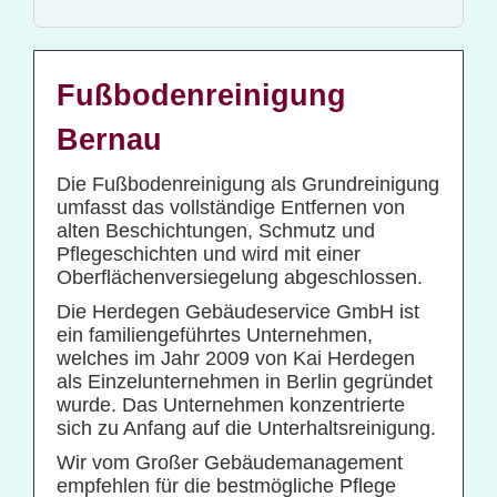
Glas- und Gebäudereinigung
Baucontainerreinigung
Baureinigung
Fußbodenreinigung
Büroreinigung
Bernau
Centerreinigung
Die Fußbodenreinigung als Grundreinigung
Fassadenreinigung und Denkmalpflege
umfasst das vollständige Entfernen von
alten Beschichtungen, Schmutz und
Fensterreinigung
Pflegeschichten und wird mit einer
Fitnessstudioreinigung
Oberflächenversiegelung abgeschlossen.
Glas- und Glasfassadenreinigung
Die Herdegen Gebäudeservice GmbH ist
ein familiengeführtes Unternehmen,
Großküchenreinigung
welches im Jahr 2009 von Kai Herdegen
Grundreinigung
als Einzelunternehmen in Berlin gegründet
wurde. Das Unternehmen konzentrierte
Industriereinigung
sich zu Anfang auf die Unterhaltsreinigung.
Kino- und Theatersaalreinigung
Wir vom Großer Gebäudemanagement
empfehlen für die bestmögliche Pflege
Kitareinigung