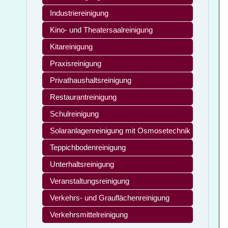
Industriereinigung
Kino- und Theatersaalreinigung
Kitareinigung
Praxisreinigung
Privathaushaltsreinigung
Restaurantreinigung
Schulreinigung
Solaranlagenreinigung mit Osmosetechnik
Teppichbodenreinigung
Unterhaltsreinigung
Veranstaltungsreinigung
Verkehrs- und Grauflächenreinigung
Verkehrsmittelreinigung