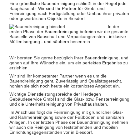
Glas- und Glasfassadenreinigung
Eine gründliche Bauendreinigung schließt in der Regel jede
Großküchenreinigung
Bauphase ab. Wir sind Ihr Partner für Grob- und
Grundreinigung
Feinreinigung nach Fertigstellung oder Umbau ihrer privaten
Industriereinigung
oder gewerblichen Objekte in Biesdorf.
Kino- und Theatersaalreinigung
In der
Kitareinigung
ersten Phase der Bauendreinigung befreien wir die gesamte
Praxisreinigung
Baustelle von Bauschutt und Verpackungsresten - inklusive
Privathaushaltsreinigung
Müllentsorgung - und säubern besenrein.
Restaurantreinigung
Schulreinigung
Solaranlagenreinigung mit Osmosetechnik
Wir beraten Sie gerne bezüglich Ihrer Bauendreinigung, und
Teppichbodenreinigung
gehen auf Ihre Wünsche ein, um ein perfektes Ergebniss zu
Unterhaltsreinigung
erziehlen.
Veranstaltungsreinigung
Verkehrs- und Grauflächenreinigung
Wir sind Ihr kompetenter Partner wenn es um die
Verkehrsmittelreinigung
Bauendreinigung geht. Zuverlässig und Qualitätsgerecht,
hohlen sie sich noch heute ein kostenloses Angebot ein.
Hausmeisterservice
Grünflächenpflege
Wichtige Dienstleistungsbreiche der Herdegen
Winterdienst
Gebäudeservice GmbH sind die Glas- bzw. Fensterreinigung
und die Unterhaltsreinigung von Privathaushalten.
Im Anschluss folgt die Feinreinigung mit gründlicher Glas-
und Rahmenreinigung sowie der Fußböden und sanitären
Anlagen. In der letzten Phase der Bauendreinigung nehmen
wir auch die Reinigung von feststehenden und mobilen
Einrichtungsgegenständen vor in Biesdorf.