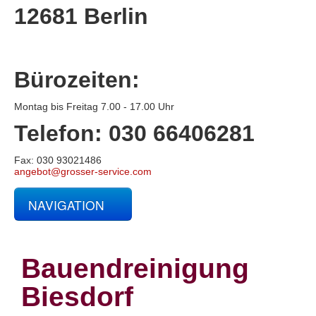
12681 Berlin
Bürozeiten:
Montag bis Freitag 7.00 - 17.00 Uhr
Telefon: 030 66406281
Fax: 030 93021486
angebot@grosser-service.com
NAVIGATION
Glas- und Gebäudereinigung
Baucontainerreinigung
Baureinigung
Bauendreinigung
Büroreinigung
Centerreinigung
Biesdorf
Fassadenreinigung und Denkmalpflege
Fensterreinigung
Fitnessstudioreinigung