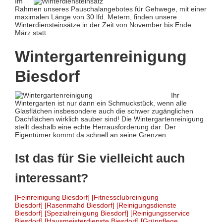
Im
Rahmen unseres Pauschalangebotes für Gehwege, mit einer
maximalen Länge von 30 lfd. Metern, finden unsere
Winterdiensteinsätze in der Zeit von November bis Ende
März statt.
Wintergartenreinigung
Biesdorf
Ihr
Wintergarten ist nur dann ein Schmuckstück, wenn alle
Glasflächen insbesondere auch die schwer zugänglichen
Dachflächen wirklich sauber sind! Die Wintergartenreinigung
stellt deshalb eine echte Herrausforderung dar. Der
Eigentümer kommt da schnell an seine Grenzen.
Ist das für Sie vielleicht auch
interessant?
[Feinreinigung Biesdorf]
[Fitnessclubreinigung
Biesdorf]
[Rasenmahd Biesdorf]
[Reinigungsdienste
Biesdorf]
[Spezialreinigung Biesdorf]
[Reinigungsservice
Biesdorf]
[Hausmeisterdienste Biesdorf]
[Grünpflege