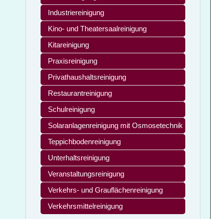
Industriereinigung
Kino- und Theatersaalreinigung
Kitareinigung
Praxisreinigung
Privathaushaltsreinigung
Restaurantreinigung
Schulreinigung
Solaranlagenreinigung mit Osmosetechnik
Teppichbodenreinigung
Unterhaltsreinigung
Veranstaltungsreinigung
Verkehrs- und Grauflächenreinigung
Verkehrsmittelreinigung