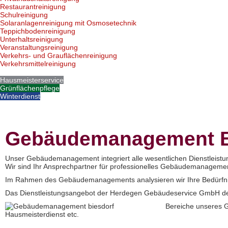
Restaurantreinigung
Schulreinigung
Solaranlagenreinigung mit Osmosetechnik
Teppichbodenreinigung
Unterhaltsreinigung
Veranstaltungsreinigung
Verkehrs- und Grauflächenreinigung
Verkehrsmittelreinigung
Hausmeisterservice
Grünflächenpflege
Winterdienst
Gebäudemanagement B
Unser Gebäudemanagement integriert alle wesentlichen Dienstleistun
Wir sind Ihr Ansprechpartner für professionelles Gebäudemanagement
Im Rahmen des Gebäudemanagements analysieren wir Ihre Bedürfnisse 
Das Dienstleistungsangebot der Herdegen Gebäudeservice GmbH dec
Bereiche unseres G
Hausmeisterdienst etc.