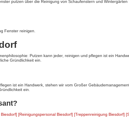
nster putzen über die Reinigung von Schaufenstern und Wintergärten 
ng Fenster reinigen.
dorf
menphilosophie: Putzen kann jeder, reinigen und pflegen ist ein Ha
liche Gründlichkeit ein.
 pflegen ist ein Handwerk, stehen wir vom Großer Gebäudemanagement
ründlichkeit ein.
ssant?
 Biesdorf]
[Reinigungspersonal Biesdorf]
[Treppenreinigung Biesdorf]
[