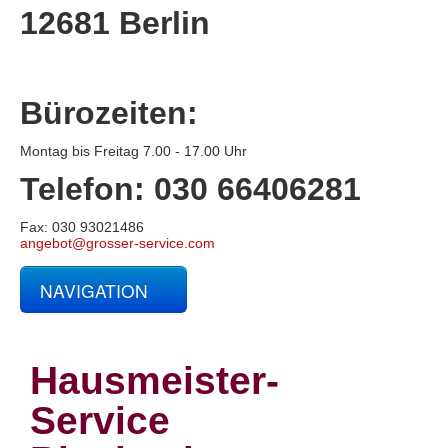
12681 Berlin
Bürozeiten:
Montag bis Freitag 7.00 - 17.00 Uhr
Telefon: 030 66406281
Fax: 030 93021486
angebot@grosser-service.com
NAVIGATION
Glas- und Gebäudereinigung
Baucontainerreinigung
Baureinigung
Hausmeister-
Büroreinigung
Centerreinigung
Service
Fassadenreinigung und Denkmalpflege
Fensterreinigung
Fitnessstudioreinigung