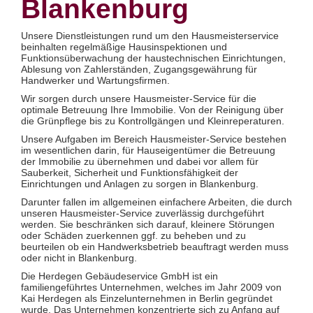
Blankenburg
Glas- und Glasfassadenreinigung
Großküchenreinigung
Grundreinigung
Unsere Dienstleistungen rund um den Hausmeisterservice
Industriereinigung
beinhalten regelmäßige Hausinspektionen und
Kino- und Theatersaalreinigung
Funktionsüberwachung der haustechnischen Einrichtungen,
Kitareinigung
Ablesung von Zahlerständen, Zugangsgewährung für
Praxisreinigung
Handwerker und Wartungsfirmen.
Privathaushaltsreinigung
Restaurantreinigung
Wir sorgen durch unsere Hausmeister-Service für die
Schulreinigung
optimale Betreuung Ihre Immobilie. Von der Reinigung über
Solaranlagenreinigung mit Osmosetechnik
die Grünpflege bis zu Kontrollgängen und Kleinreperaturen.
Teppichbodenreinigung
Unsere Aufgaben im Bereich Hausmeister-Service bestehen
Unterhaltsreinigung
im wesentlichen darin, für Hauseigentümer die Betreuung
Veranstaltungsreinigung
der Immobilie zu übernehmen und dabei vor allem für
Verkehrs- und Grauflächenreinigung
Sauberkeit, Sicherheit und Funktionsfähigkeit der
Verkehrsmittelreinigung
Einrichtungen und Anlagen zu sorgen in Blankenburg.
Hausmeisterservice
Darunter fallen im allgemeinen einfachere Arbeiten, die durch
Grünflächenpflege
unseren Hausmeister-Service zuverlässig durchgeführt
Winterdienst
werden. Sie beschränken sich darauf, kleinere Störungen
oder Schäden zuerkennen ggf. zu beheben und zu
beurteilen ob ein Handwerksbetrieb beauftragt werden muss
oder nicht in Blankenburg.
Die Herdegen Gebäudeservice GmbH ist ein
familiengeführtes Unternehmen, welches im Jahr 2009 von
Kai Herdegen als Einzelunternehmen in Berlin gegründet
wurde. Das Unternehmen konzentrierte sich zu Anfang auf