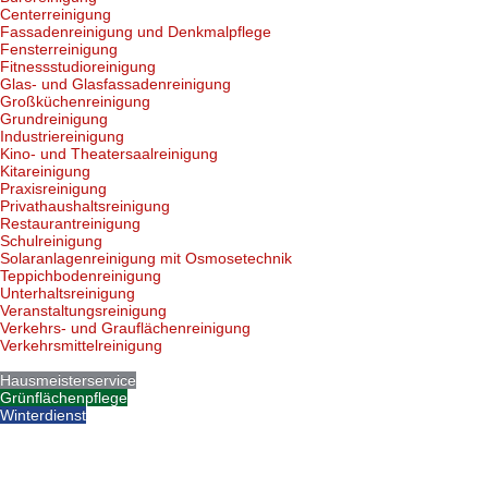
Centerreinigung
Fassadenreinigung und Denkmalpflege
Fensterreinigung
Fitnessstudioreinigung
Glas- und Glasfassadenreinigung
Großküchenreinigung
Grundreinigung
Industriereinigung
Kino- und Theatersaalreinigung
Kitareinigung
Praxisreinigung
Privathaushaltsreinigung
Restaurantreinigung
Schulreinigung
Solaranlagenreinigung mit Osmosetechnik
Teppichbodenreinigung
Unterhaltsreinigung
Veranstaltungsreinigung
Verkehrs- und Grauflächenreinigung
Verkehrsmittelreinigung
Hausmeisterservice
Grünflächenpflege
Winterdienst