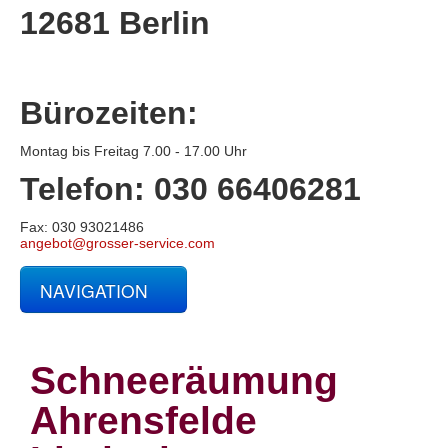
12681 Berlin
Bürozeiten:
Montag bis Freitag 7.00 - 17.00 Uhr
Telefon: 030 66406281
Fax: 030 93021486
angebot@grosser-service.com
NAVIGATION
Glas- und Gebäudereinigung
Baucontainerreinigung
Baureinigung
Schneeräumung
Büroreinigung
Centerreinigung
Ahrensfelde
Fassadenreinigung und Denkmalpflege
Fensterreinigung
Fitnessstudioreinigung