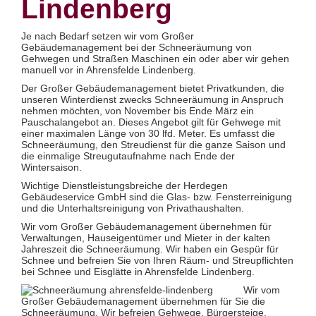
Lindenberg
Glas- und Glasfassadenreinigung
Großküchenreinigung
Grundreinigung
Je nach Bedarf setzen wir vom Großer
Industriereinigung
Gebäudemanagement bei der Schneeräumung von
Kino- und Theatersaalreinigung
Gehwegen und Straßen Maschinen ein oder aber wir gehen
Kitareinigung
manuell vor in Ahrensfelde Lindenberg.
Praxisreinigung
Privathaushaltsreinigung
Der Großer Gebäudemanagement bietet Privatkunden, die
Restaurantreinigung
unseren Winterdienst zwecks Schneeräumung in Anspruch
Schulreinigung
nehmen möchten, von November bis Ende März ein
Solaranlagenreinigung mit Osmosetechnik
Pauschalangebot an. Dieses Angebot gilt für Gehwege mit
Teppichbodenreinigung
einer maximalen Länge von 30 lfd. Meter. Es umfasst die
Unterhaltsreinigung
Schneeräumung, den Streudienst für die ganze Saison und
Veranstaltungsreinigung
die einmalige Streugutaufnahme nach Ende der
Verkehrs- und Grauflächenreinigung
Wintersaison.
Verkehrsmittelreinigung
Wichtige Dienstleistungsbreiche der Herdegen
Gebäudeservice GmbH sind die Glas- bzw. Fensterreinigung
Hausmeisterservice
und die Unterhaltsreinigung von Privathaushalten.
Grünflächenpflege
Winterdienst
Wir vom Großer Gebäudemanagement übernehmen für
Verwaltungen, Hauseigentümer und Mieter in der kalten
Jahreszeit die Schneeräumung. Wir haben ein Gespür für
Schnee und befreien Sie von Ihren Räum- und Streupflichten
bei Schnee und Eisglätte in Ahrensfelde Lindenberg.
Wir vom
Großer Gebäudemanagement übernehmen für Sie die
Schneeräumung. Wir befreien Gehwege, Bürgersteige,