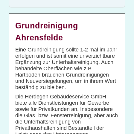
Glas- und Gebäudereinigung
Baucontainerreinigung
Baureinigung
Grundreinigung
Büroreinigung
Ahrensfelde
Centerreinigung
Eine Grundreinigung sollte 1-2 mal im Jahr
Fassadenreinigung und Denkmalpflege
erfolgen und ist somit eine unverzichtbare
Ergänzung zur Unterhaltsreinigung. Auch
Fensterreinigung
behandelte Oberflächen wie z.B.
Fitnessstudioreinigung
Hartböden brauchen Grundreinigungen
und Neuversiegelungen, um in ihrem Wert
Glas- und Glasfassadenreinigung
beständig zu bleiben.
Großküchenreinigung
Die Herdegen Gebäudeservice GmbH
Grundreinigung
biete alle Dienstleistungen für Gewerbe
sowie für Privatkunden an. Insbesondere
Industriereinigung
die Glas- bzw. Fensterreinigung, aber auch
die Unterhaltsreinigung von
Kino- und Theatersaalreinigung
Privathaushalten sind Bestandteil der
Kitareinigung