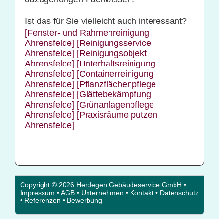
Ist das für Sie vielleicht auch interessant?
[Fenster- und Rahmenreinigung
Ahrensfelde]
[Reinigungsservice
Ahrensfelde]
[Reinigungsobjekt
Ahrensfelde]
[Unterhaltsreinigung
Ahrensfelde]
[Containerreinigung
Ahrensfelde]
[Pflanzflächenpflege
Ahrensfelde]
[Glättebekämpfung
Ahrensfelde]
[Grünanlagenpflege
Ahrensfelde]
[Praxisräume putzen
Ahrensfelde]
Copyright © 2026 Herdegen Gebäudeservice GmbH •
Impressum
•
AGB
•
Unternehmen
•
Kontakt
•
Datenschutz
•
Referenzen
•
Bewerbung