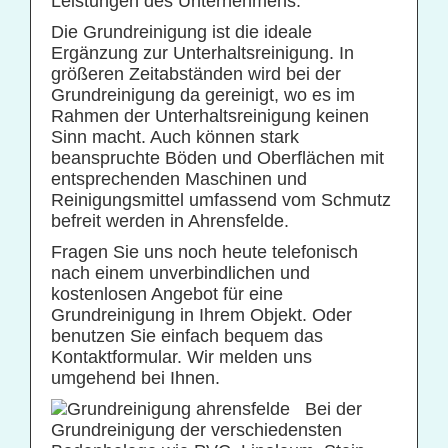
Leistungen des Unternehmens.
Praxisreinigung
Die Grundreinigung ist die ideale
Ergänzung zur Unterhaltsreinigung. In
Privathaushaltsreinigung
größeren Zeitabständen wird bei der
Restaurantreinigung
Grundreinigung da gereinigt, wo es im
Rahmen der Unterhaltsreinigung keinen
Schulreinigung
Sinn macht. Auch können stark
beanspruchte Böden und Oberflächen mit
Solaranlagenreinigung mit Osmosetechnik
entsprechenden Maschinen und
Teppichbodenreinigung
Reinigungsmittel umfassend vom Schmutz
befreit werden in Ahrensfelde.
Unterhaltsreinigung
Fragen Sie uns noch heute telefonisch
Veranstaltungsreinigung
nach einem unverbindlichen und
Verkehrs- und Grauflächenreinigung
kostenlosen Angebot für eine
Grundreinigung in Ihrem Objekt. Oder
Verkehrsmittelreinigung
benutzen Sie einfach bequem das
Kontaktformular. Wir melden uns
umgehend bei Ihnen.
Hausmeisterservice
Bei der
Grünflächenpflege
Grundreinigung der verschiedensten
Winterdienst