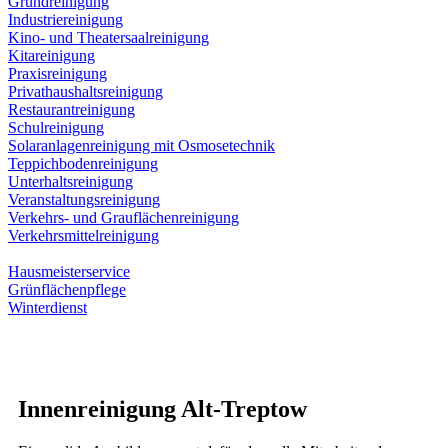
Grundreinigung
Industriereinigung
Kino- und Theatersaalreinigung
Kitareinigung
Praxisreinigung
Privathaushaltsreinigung
Restaurantreinigung
Schulreinigung
Solaranlagenreinigung mit Osmosetechnik
Teppichbodenreinigung
Unterhaltsreinigung
Veranstaltungsreinigung
Verkehrs- und Grauflächenreinigung
Verkehrsmittelreinigung
Hausmeisterservice
Grünflächenpflege
Winterdienst
Innenreinigung Alt-Treptow