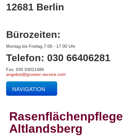
12681 Berlin
Bürozeiten:
Montag bis Freitag 7.00 - 17.00 Uhr
Telefon: 030 66406281
Fax: 030 93021486
angebot@grosser-service.com
NAVIGATION
Glas- und Gebäudereinigung
Baucontainerreinigung
Baureinigung
Rasenflächenpflege
Büroreinigung
Centerreinigung
Altlandsberg
Fassadenreinigung und Denkmalpflege
Fensterreinigung
Fitnessstudioreinigung