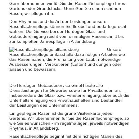
Glas- und Glasfassadenreinigung
Gern übernehmen wir für Sie die Rasenflächenpflege Ihres
Großküchenreinigung
Gartens oder Grundstücks: Genießen Sie einen schönen
Grundreinigung
Rasen, wir pflegen ihn.
Industriereinigung
Den Rhythmus und die Art der Leistungen unserer
Kino- und Theatersaalreinigung
Rasenflächenpflege können Sie flexibel und bedarfsgerecht
Kitareinigung
wählen: Der Service bei der Herdegen Glas- und
Praxisreinigung
Gebäudereinigung reicht vom einmaligen Rasenschnitt bis
Privathaushaltsreinigung
zur kompletten Jahrespflege in Altlandsberg.
Restaurantreinigung
Schulreinigung
Unsere
Solaranlagenreinigung mit Osmosetechnik
Rasenflächenpflege umfasst alle dazu nötigen Arbeiten wie
Teppichbodenreinigung
das Rasenmähen, die Freihaltung von Laub, notwendige
Unterhaltsreinigung
Ausbesserungen, Vertikutieren (Lüften) und düngen oder
Veranstaltungsreinigung
ansäen und bewässern.
Verkehrs- und Grauflächenreinigung
Verkehrsmittelreinigung
Die Herdegen Gebäudeservice GmbH biete alle
Hausmeisterservice
Dienstleistungen für Gewerbe sowie für Privatkunden an.
Grünflächenpflege
Insbesondere die Glas- bzw. Fensterreinigung, aber auch die
Winterdienst
Unterhaltsreinigung von Privathaushalten sind Bestandteil
der Leistungen des Unternehmens.
Ein gepflegter Rasen ist die grüne Visitenkarte jedes
Gartens. Wir übernehmen für Sie die Rasenflächenpflege, so
wie Sie es wünschen - im regelmäßigen, jeweils notwendigen
Rhytmus. in Altlandsberg.
Rasenflächenpflege beginnt mit dem richtigen Mähen des