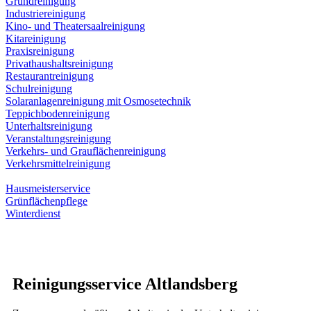
Grundreinigung
Industriereinigung
Kino- und Theatersaalreinigung
Kitareinigung
Praxisreinigung
Privathaushaltsreinigung
Restaurantreinigung
Schulreinigung
Solaranlagenreinigung mit Osmosetechnik
Teppichbodenreinigung
Unterhaltsreinigung
Veranstaltungsreinigung
Verkehrs- und Grauflächenreinigung
Verkehrsmittelreinigung
Hausmeisterservice
Grünflächenpflege
Winterdienst
Reinigungsservice Altlandsberg