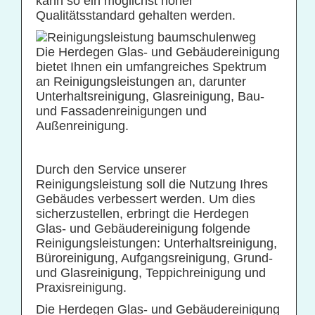
kann so ein möglichst hoher
Qualitätsstandard gehalten werden.
Praxisreinigung
Privathaushaltsreinigung
Die Herdegen Glas- und Gebäudereinigung
Restaurantreinigung
bietet Ihnen ein umfangreiches Spektrum
an Reinigungsleistungen an, darunter
Schulreinigung
Unterhaltsreinigung, Glasreinigung, Bau-
und Fassadenreinigungen und
Solaranlagenreinigung mit Osmosetechnik
Außenreinigung.
Teppichbodenreinigung
Unterhaltsreinigung
Durch den Service unserer
Veranstaltungsreinigung
Reinigungsleistung soll die Nutzung Ihres
Gebäudes verbessert werden. Um dies
Verkehrs- und Grauflächenreinigung
sicherzustellen, erbringt die Herdegen
Verkehrsmittelreinigung
Glas- und Gebäudereinigung folgende
Reinigungsleistungen: Unterhaltsreinigung,
Büroreinigung, Aufgangsreinigung, Grund-
Hausmeisterservice
und Glasreinigung, Teppichreinigung und
Praxisreinigung.
Grünflächenpflege
Die Herdegen Glas- und Gebäudereinigung
Winterdienst