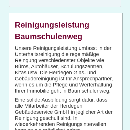
Glas- und Gebäudereinigung
Baucontainerreinigung
Baureinigung
Reinigungsleistung
Büroreinigung
Baumschulenweg
Centerreinigung
Unsere Reinigungsleistung umfasst in der
Fassadenreinigung und Denkmalpflege
Unterhaltsreinigung die regelmäßige
Reingung verschiedenster Objekte wie
Fensterreinigung
Büros, Autohäuser, Schulungszentren,
Fitnessstudioreinigung
Kitas usw. Die Herdegen Glas- und
Gebäudereinigung ist Ihr Ansprechpartner,
Glas- und Glasfassadenreinigung
wenn es um die Pflege und Werterhaltung
Großküchenreinigung
Ihrer Immobilie geht in Baumschulenweg.
Grundreinigung
Eine solide Ausbildung sorgt dafür, dass
alle Mitarbeiter der Herdegen
Industriereinigung
Gebäudeservice GmbH in jeglicher Art der
Reinigung geschult sind. In
Kino- und Theatersaalreinigung
wiederkehrenden Reinigungsintervallen
Kitareinigung