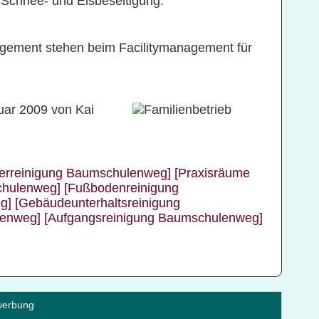
 Schnee- und Eisbeseitigung.
ement stehen beim Facilitymanagement für
uar 2009 von Kai
nerreinigung Baumschulenweg]
[Praxisräume
chulenweg]
[Fußbodenreinigung
g]
[Gebäudeunterhaltsreinigung
lenweg]
[Aufgangsreinigung Baumschulenweg]
erbung