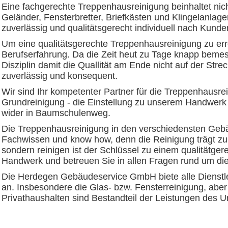
Eine fachgerechte Treppenhausreinigung beinhaltet nic
Geländer, Fensterbretter, Briefkästen und Klingelanlagen
zuverlässig und qualitätsgerecht individuell nach Ku
Um eine qualitätsgerechte Treppenhausreinigung zu erre
Berufserfahrung. Da die Zeit heut zu Tage knapp bemess
Disziplin damit die Quallität am Ende nicht auf der Stre
zuverlässig und konsequent.
Wir sind Ihr kompetenter Partner für die Treppenhausre
Grundreinigung - die Einstellung zu unserem Handwerk sp
wider in Baumschulenweg.
Die Treppenhausreinigung in den verschiedensten Geb
Fachwissen und know how, denn die Reinigung trägt zum
sondern reinigen ist der Schlüssel zu einem qualitätg
Handwerk und betreuen Sie in allen Fragen rund um di
Die Herdegen Gebäudeservice GmbH biete alle Dienstle
an. Insbesondere die Glas- bzw. Fensterreinigung, aber
Privathaushalten sind Bestandteil der Leistungen des 