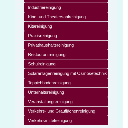
Industriereinigung
Kino- und Theatersaalreinigung
Kitareinigung
Praxisreinigung
Privathaushaltsreinigung
Restaurantreinigung
Schulreinigung
Solaranlagenreinigung mit Osmosetechnik
Teppichbodenreinigung
Unterhaltsreinigung
Veranstaltungsreinigung
Verkehrs- und Grauflächenreinigung
Verkehrsmittelreinigung