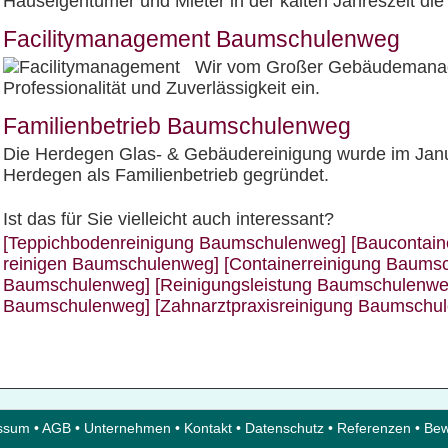
Hauseigentümer und Mieter in der kalten Jahreszeit die
Facilitymanagement Baumschulenweg
Wir vom Großer Gebäudemanag
Professionalität und Zuverlässigkeit ein.
Familienbetrieb Baumschulenweg
Die Herdegen Glas- & Gebäudereinigung wurde im Jan
Herdegen als Familienbetrieb gegründet.
Ist das für Sie vielleicht auch interessant?
[Teppichbodenreinigung Baumschulenweg]
[Baucontai
reinigen Baumschulenweg]
[Containerreinigung Baums
Baumschulenweg]
[Reinigungsleistung Baumschulenwe
Baumschulenweg]
[Zahnarztpraxisreinigung Baumschu
ssum
•
AGB
•
Unternehmen
•
Kontakt
•
Datenschutz
•
Referenzen
•
Bew