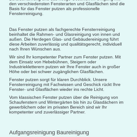
den verschiedensten Fensterarten und Glasflächen sind die
Basis für das Fenster putzen als professionelle
Fitnessstudioreinigung
Fensterreinigung.
Glas- und Glasfassadenreinigung
Das Fenster putzen als fachgerechte Fensterreinigung
Großküchenreinigung
beinhaltet die Rahmen- und Glasreinigung von innen und
außen. Die Herdegen Glas- und Gebäudereinigung führt
Grundreinigung
diese Arbeiten zuverlässig und qualitätsgerecht, individuell
nach Ihren Wünschen aus.
Industriereinigung
Wir sind Ihr kompetenter Partner zum Fenster putzen. Mit
Kino- und Theatersaalreinigung
dem Einsatz von Hebebühnen, Steigern oder
Industriekletterern putzen wir Ihre Fenster auch in großer
Kitareinigung
Höhe oder bei schwer zugänglichen Glasflächen.
Fenster putzen sorgt für klaren Durchblick. Unsere
Praxisreinigung
Fensterreinigung mit Fachwissen und Geschick rückt Ihre
Fenster- und Glasflächen wieder ins rechte Licht.
Privathaushaltsreinigung
Vom klassischen Fenster putzen über die Reinigung von
Restaurantreinigung
Schaufenstern und Wintergärten bis hin zu Glasdächern im
gewerblichem oder im privaten Bereich sind wir Ihr
Schulreinigung
kompetenter und zuverlässiger Partner.
Solaranlagenreinigung mit Osmosetechnik
Teppichbodenreinigung
Aufgangsreinigung Baureinigung