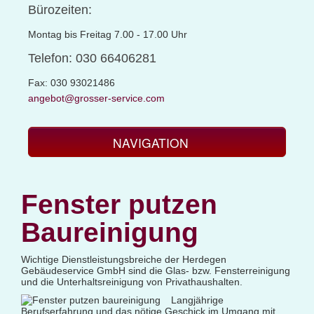
Bürozeiten:
Montag bis Freitag 7.00 - 17.00 Uhr
Telefon: 030 66406281
Fax: 030 93021486
angebot@grosser-service.com
NAVIGATION
Glas- und Gebäudereinigung
Fenster putzen
Baucontainerreinigung
Baureinigung
Baureinigung
Büroreinigung
Wichtige Dienstleistungsbreiche der Herdegen
Centerreinigung
Gebäudeservice GmbH sind die Glas- bzw. Fensterreinigung
und die Unterhaltsreinigung von Privathaushalten.
Fassadenreinigung und Denkmalpflege
Langjährige
Berufserfahrung und das nötige Geschick im Umgang mit
Fensterreinigung