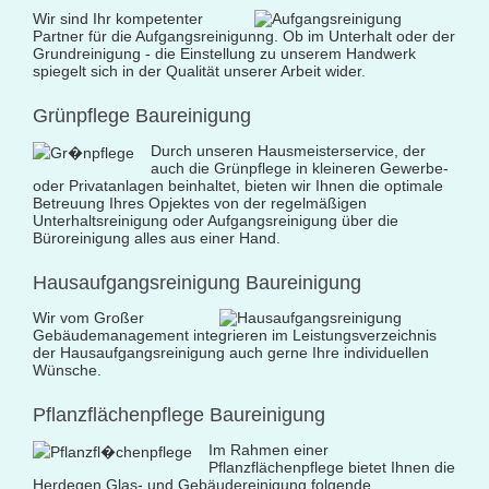
Unterhaltsreinigung
Wir sind Ihr kompetenter
Partner für die Aufgangsreinigunng. Ob im Unterhalt oder der
Veranstaltungsreinigung
Grundreinigung - die Einstellung zu unserem Handwerk
spiegelt sich in der Qualität unserer Arbeit wider.
Verkehrs- und Grauflächenreinigung
Grünpflege Baureinigung
Verkehrsmittelreinigung
Durch unseren Hausmeisterservice, der
auch die Grünpflege in kleineren Gewerbe-
Hausmeisterservice
oder Privatanlagen beinhaltet, bieten wir Ihnen die optimale
Betreuung Ihres Opjektes von der regelmäßigen
Grünflächenpflege
Unterhaltsreinigung oder Aufgangsreinigung über die
Büroreinigung alles aus einer Hand.
Winterdienst
Hausaufgangsreinigung Baureinigung
Wir vom Großer
Gebäudemanagement integrieren im Leistungsverzeichnis
der Hausaufgangsreinigung auch gerne Ihre individuellen
Wünsche.
Pflanzflächenpflege Baureinigung
Im Rahmen einer
Pflanzflächenpflege bietet Ihnen die
Herdegen Glas- und Gebäudereinigung folgende