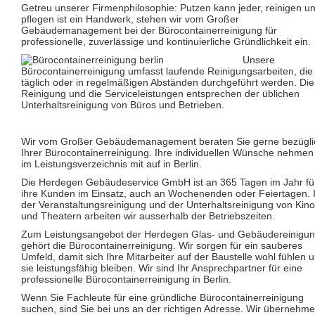
Glas- und Glasfassadenreinigung
Getreu unserer Firmenphilosophie: Putzen kann jeder, reinigen u
Großküchenreinigung
pflegen ist ein Handwerk, stehen wir vom Großer
Grundreinigung
Gebäudemanagement bei der Bürocontainerreinigung für
Industriereinigung
professionelle, zuverlässige und kontinuierliche Gründlichkeit ein.
Kino- und Theatersaalreinigung
Unsere
Kitareinigung
Bürocontainerreinigung umfasst laufende Reinigungsarbeiten, die
Praxisreinigung
täglich oder in regelmäßigen Abständen durchgeführt werden. Die
Privathaushaltsreinigung
Reinigung und die Serviceleistungen entsprechen der üblichen
Restaurantreinigung
Unterhaltsreinigung von Büros und Betrieben.
Schulreinigung
Solaranlagenreinigung mit Osmosetechnik
Teppichbodenreinigung
Wir vom Großer Gebäudemanagement beraten Sie gerne bezügli
Unterhaltsreinigung
Ihrer Bürocontainerreinigung. Ihre individuellen Wünsche nehmen
Veranstaltungsreinigung
im Leistungsverzeichnis mit auf in Berlin.
Verkehrs- und Grauflächenreinigung
Verkehrsmittelreinigung
Die Herdegen Gebäudeservice GmbH ist an 365 Tagen im Jahr fü
ihre Kunden im Einsatz, auch an Wochenenden oder Feiertagen. 
Hausmeisterservice
der Veranstaltungsreinigung und der Unterhaltsreinigung von Kin
Grünflächenpflege
und Theatern arbeiten wir ausserhalb der Betriebszeiten.
Winterdienst
Zum Leistungsangebot der Herdegen Glas- und Gebäudereinigu
gehört die Bürocontainerreinigung. Wir sorgen für ein sauberes
Umfeld, damit sich Ihre Mitarbeiter auf der Baustelle wohl fühlen 
sie leistungsfähig bleiben. Wir sind Ihr Ansprechpartner für eine
professionelle Bürocontainerreinigung in Berlin.
Wenn Sie Fachleute für eine gründliche Bürocontainerreinigung
suchen, sind Sie bei uns an der richtigen Adresse. Wir übernehm