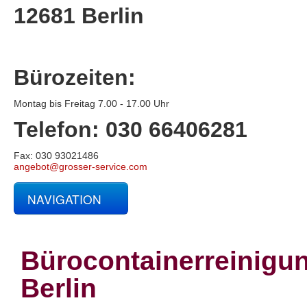
12681 Berlin
Bürozeiten:
Montag bis Freitag 7.00 - 17.00 Uhr
Telefon: 030 66406281
Fax: 030 93021486
angebot@grosser-service.com
NAVIGATION
Glas- und Gebäudereinigung
Baucontainerreinigung
Baureinigung
Bürocontainerreinigu
Büroreinigung
Centerreinigung
Berlin
Fassadenreinigung und Denkmalpflege
Fensterreinigung
Fitnessstudioreinigung