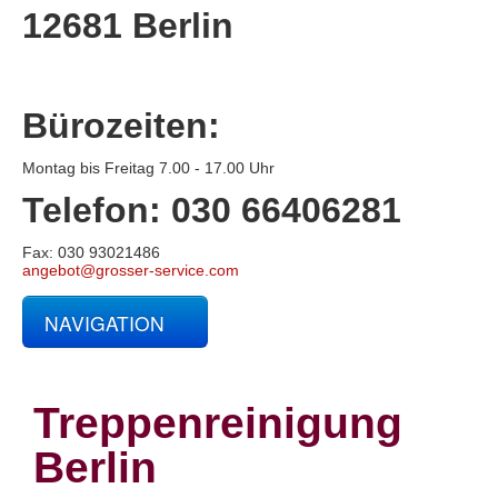
12681 Berlin
Bürozeiten:
Montag bis Freitag 7.00 - 17.00 Uhr
Telefon: 030 66406281
Fax: 030 93021486
angebot@grosser-service.com
NAVIGATION
Glas- und Gebäudereinigung
Baucontainerreinigung
Baureinigung
Treppenreinigung
Büroreinigung
Centerreinigung
Berlin
Fassadenreinigung und Denkmalpflege
Fensterreinigung
Fitnessstudioreinigung