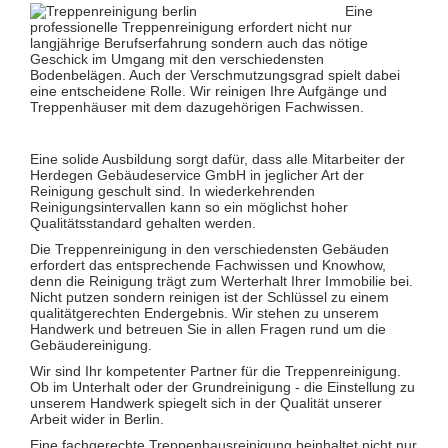
Glas- und Glasfassadenreinigung
Eine
Großküchenreinigung
professionelle Treppenreinigung erfordert nicht nur
Grundreinigung
langjährige Berufserfahrung sondern auch das nötige
Industriereinigung
Geschick im Umgang mit den verschiedensten
Kino- und Theatersaalreinigung
Bodenbelägen. Auch der Verschmutzungsgrad spielt dabei
Kitareinigung
eine entscheidene Rolle. Wir reinigen Ihre Aufgänge und
Praxisreinigung
Treppenhäuser mit dem dazugehörigen Fachwissen.
Privathaushaltsreinigung
Restaurantreinigung
Schulreinigung
Eine solide Ausbildung sorgt dafür, dass alle Mitarbeiter der
Solaranlagenreinigung mit Osmosetechnik
Herdegen Gebäudeservice GmbH in jeglicher Art der
Teppichbodenreinigung
Reinigung geschult sind. In wiederkehrenden
Unterhaltsreinigung
Reinigungsintervallen kann so ein möglichst hoher
Veranstaltungsreinigung
Qualitätsstandard gehalten werden.
Verkehrs- und Grauflächenreinigung
Die Treppenreinigung in den verschiedensten Gebäuden
Verkehrsmittelreinigung
erfordert das entsprechende Fachwissen und Knowhow,
denn die Reinigung trägt zum Werterhalt Ihrer Immobilie bei.
Hausmeisterservice
Nicht putzen sondern reinigen ist der Schlüssel zu einem
Grünflächenpflege
qualitätgerechten Endergebnis. Wir stehen zu unserem
Winterdienst
Handwerk und betreuen Sie in allen Fragen rund um die
Gebäudereinigung.
Wir sind Ihr kompetenter Partner für die Treppenreinigung.
Ob im Unterhalt oder der Grundreinigung - die Einstellung zu
unserem Handwerk spiegelt sich in der Qualität unserer
Arbeit wider in Berlin.
Eine fachgerechte Treppenhausreinigung beinhaltet nicht nur