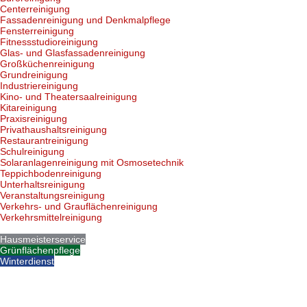
Centerreinigung
Fassadenreinigung und Denkmalpflege
Fensterreinigung
Fitnessstudioreinigung
Glas- und Glasfassadenreinigung
Großküchenreinigung
Grundreinigung
Industriereinigung
Kino- und Theatersaalreinigung
Kitareinigung
Praxisreinigung
Privathaushaltsreinigung
Restaurantreinigung
Schulreinigung
Solaranlagenreinigung mit Osmosetechnik
Teppichbodenreinigung
Unterhaltsreinigung
Veranstaltungsreinigung
Verkehrs- und Grauflächenreinigung
Verkehrsmittelreinigung
Hausmeisterservice
Grünflächenpflege
Winterdienst