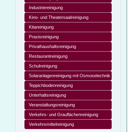
Industriereinigung
Kino- und Theatersaalreinigung
Kitareinigung
Praxisreinigung
Privathaushaltsreinigung
Restaurantreinigung
Schulreinigung
Solaranlagenreinigung mit Osmosetechnik
Teppichbodenreinigung
Unterhaltsreinigung
Veranstaltungsreinigung
Verkehrs- und Grauflächenreinigung
Verkehrsmittelreinigung