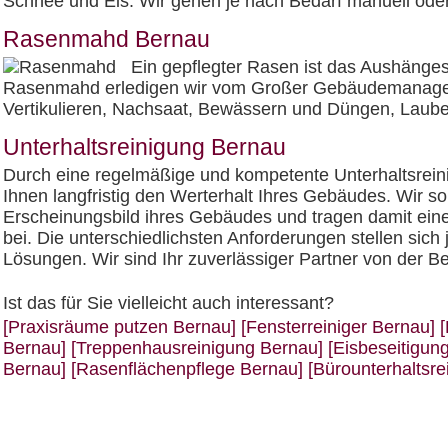
Schnee und Eis. Wir gehen je nach Bedarf manuell oder
Rasenmahd Bernau
Ein gepflegter Rasen ist das Aushänge
Rasenmahd erledigen wir vom Großer Gebäudemanagemen
Vertikulieren, Nachsaat, Bewässern und Düngen, Laub
Unterhaltsreinigung Bernau
Durch eine regelmäßige und kompetente Unterhaltsreini
Ihnen langfristig den Werterhalt Ihres Gebäudes. Wir s
Erscheinungsbild ihres Gebäudes und tragen damit eine
bei. Die unterschiedlichsten Anforderungen stellen sich 
Lösungen. Wir sind Ihr zuverlässiger Partner von der Be
Ist das für Sie vielleicht auch interessant?
[Praxisräume putzen Bernau]
[Fensterreiniger Bernau]
[
Bernau]
[Treppenhausreinigung Bernau]
[Eisbeseitigun
Bernau]
[Rasenflächenpflege Bernau]
[Bürounterhaltsr