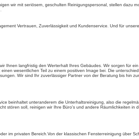
inigen wir mit seriösem, geschulten Reinigungspersonal, stellen dazu
.
ement Vertrauen, Zuverlässigkeit und Kundenservice. Und für unsere 
 Ihnen langfristig den Werterhalt Ihres Gebäudes. Wir sorgen für ei
inen wesentlichen Teil zu einem positiven Image bei. Die unterschied
ösungen. Wir sind Ihr zuverlässiger Partner von der Beratung bis hin zu
ce beinhaltet unteranderem die Unterhaltsreinigung, also die regelmäß
ht stören soll, reinigen wir Ihre Büro's und andere Räumlichkeiten in
oder im privaten Bereich.Von der klassischen Fensterreinigung über Sc