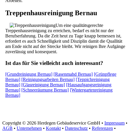
Arbeiten.
Treppenhausreinigung Bernau
Um eine qualitätsgerechte
Treppenhausreinigung zu erreichen, bedarf es nicht nur der
Berufserfahrung. Da die Zeit heut zu Tage knapp bemessen ist,
erfordert es auch Schnelligkeit und Disziplin damit die Quallität
am Ende nicht auf der Strecke bleibt. Wir reinigen Ihre Aufgänge
zuverlässig und konsequent.
Ist das für Sie vielleicht auch interessant?
[Grundreinigung Bernau]
[Rasenmahd Bernau]
[Grünpflege
Bernau]
[Reinigungsarbeiten Bernau]
[Teppichreinigung
Bernau]
[Glasreinigung Bernau]
[Hausaufgangsreinigung
Bernau]
[Schneeräumung Bernau]
[Wintergartenreinigung
Bernau]
Copyright © 2026 Herdegen Gebäudeservice GmbH •
Impressum
•
AGB
•
Unternehmen
•
Kontakt
•
Datenschutz
•
Referenzen
•