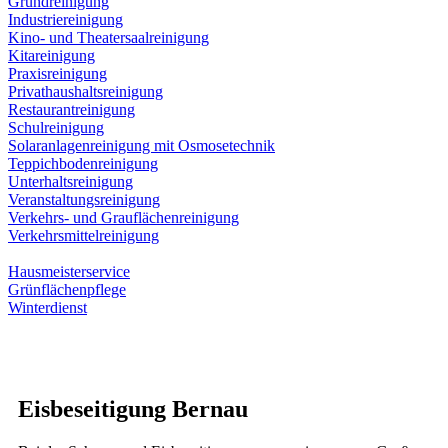
Grundreinigung
Industriereinigung
Kino- und Theatersaalreinigung
Kitareinigung
Praxisreinigung
Privathaushaltsreinigung
Restaurantreinigung
Schulreinigung
Solaranlagenreinigung mit Osmosetechnik
Teppichbodenreinigung
Unterhaltsreinigung
Veranstaltungsreinigung
Verkehrs- und Grauflächenreinigung
Verkehrsmittelreinigung
Hausmeisterservice
Grünflächenpflege
Winterdienst
Eisbeseitigung Bernau