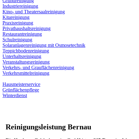
Grundreinigung
Industriereinigung
Kino- und Theatersaalreinigung
Kitareinigung
Praxisreinigung
Privathaushaltsreinigung
Restaurantreinigung
Schulreinigung
Solaranlagenreinigung mit Osmosetechnik
Teppichbodenreinigung
Unterhaltsreinigung
Veranstaltungsreinigung
Verkehrs- und Grauflächenreinigung
Verkehrsmittelreinigung
Hausmeisterservice
Grünflächenpflege
Winterdienst
Reinigungsleistung Bernau