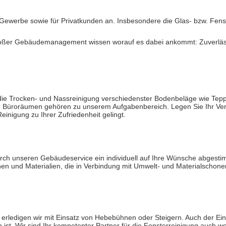
ewerbe sowie für Privatkunden an. Insbesondere die Glas- bzw. Fenste
oßer Gebäudemanagement wissen worauf es dabei ankommt: Zuverlässigk
die Trocken- und Nassreinigung verschiedenster Bodenbeläge wie Tepp
ren Büroräumen gehören zu unserem Aufgabenbereich. Legen Sie Ihr Ve
einigung zu Ihrer Zufriedenheit gelingt.
urch unseren Gebäudeservice ein individuell auf Ihre Wünsche abgestim
n und Materialien, die in Verbindung mit Umwelt- und Materialschone
erledigen wir mit Einsatz von Hebebühnen oder Steigern. Auch der Ei
 ist. Wir sind Ihr kompetenter Partner für die Fensterreinigung auch w