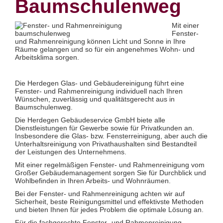
Baumschulenweg
Glas- und Glasfassadenreinigung
Großküchenreinigung
Grundreinigung
Mit einer
Industriereinigung
Fenster-
Kino- und Theatersaalreinigung
und Rahmenreinigung können Licht und Sonne in Ihre
Kitareinigung
Räume gelangen und so für ein angenehmes Wohn- und
Praxisreinigung
Arbeitsklima sorgen.
Privathaushaltsreinigung
Restaurantreinigung
Schulreinigung
Die Herdegen Glas- und Gebäudereinigung führt eine
Solaranlagenreinigung mit Osmosetechnik
Fenster- und Rahmenreinigung individuell nach Ihren
Teppichbodenreinigung
Wünschen, zuverlässig und qualitätsgerecht aus in
Unterhaltsreinigung
Baumschulenweg.
Veranstaltungsreinigung
Verkehrs- und Grauflächenreinigung
Die Herdegen Gebäudeservice GmbH biete alle
Verkehrsmittelreinigung
Dienstleistungen für Gewerbe sowie für Privatkunden an.
Insbesondere die Glas- bzw. Fensterreinigung, aber auch die
Hausmeisterservice
Unterhaltsreinigung von Privathaushalten sind Bestandteil
Grünflächenpflege
der Leistungen des Unternehmens.
Winterdienst
Mit einer regelmäßigen Fenster- und Rahmenreinigung vom
Großer Gebäudemanagement sorgen Sie für Durchblick und
Wohlbefinden in Ihren Arbeits- und Wohnräumen.
Bei der Fenster- und Rahmenreinigung achten wir auf
Sicherheit, beste Reinigungsmittel und effektivste Methoden
und bieten Ihnen für jedes Problem die optimale Lösung an.
Für die fachgerechte Fenster- und Rahmenreinigung