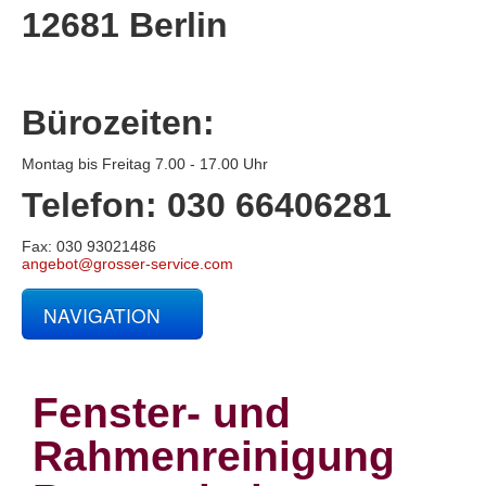
12681 Berlin
Bürozeiten:
Montag bis Freitag 7.00 - 17.00 Uhr
Telefon: 030 66406281
Fax: 030 93021486
angebot@grosser-service.com
NAVIGATION
Glas- und Gebäudereinigung
Baucontainerreinigung
Baureinigung
Fenster- und
Büroreinigung
Centerreinigung
Rahmenreinigung
Fassadenreinigung und Denkmalpflege
Fensterreinigung
Fitnessstudioreinigung